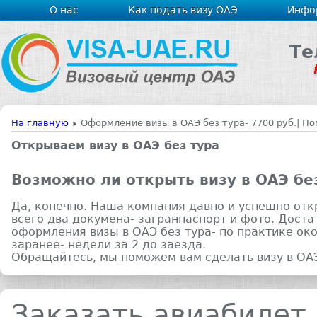
О нас
Как подать визу ОАЭ
Инфо
Те
На главную
Оформление визы в ОАЭ без тура- 7700 руб.| По
Открываем визу в ОАЭ без тура
Возможно ли открыть визу в ОАЭ без
Да, конечно. Наша компания давно и успешно откр
всего два докумена- загранпаспорт и фото. Дост
оформления визы в ОАЭ без тура- по практике око
заранее- недели за 2 до заезда.
Обращайтесь, мы поможем вам сделать визу в ОАЭ
Заказать авиабилет 